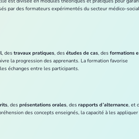
 Elle est divisée en modules théoriques et pratiques pour garan
nsés par des formateurs expérimentés du secteur médico-social
l
, des
travaux pratiques
, des
études de cas
, des
formations 
ivre la progression des apprenants. La formation favorise
les échanges entre les participants.
its
, des
présentations orales
, des
rapports d’alternance
, et 
mpréhension des concepts enseignés, la capacité à les appliquer