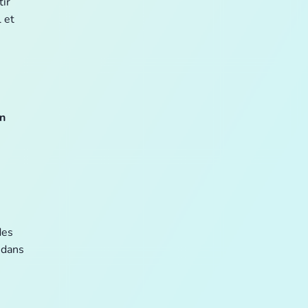
tir
 et
en
des
 dans