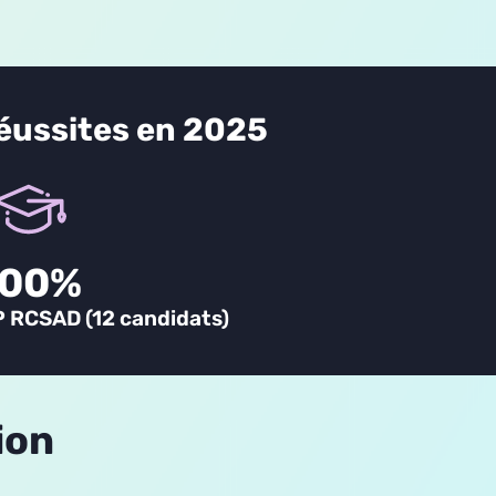
réussites en 2025
100
%
P RCSAD (12 candidats)
ion