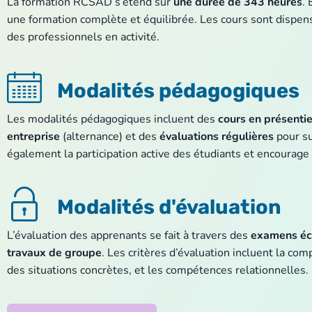
La formation RCSAD s’étend sur
une durée de 343 heures
.
une formation complète et équilibrée. Les cours sont dispe
des professionnels en activité.
Modalités pédagogiques
Les modalités pédagogiques incluent des
cours en présentie
entreprise
(alternance) et des
évaluations régulières
pour su
également la participation active des étudiants et encourage 
Modalités d'évaluation
L’évaluation des apprenants se fait à travers des
examens écr
travaux de groupe
. Les critères d’évaluation incluent la co
des situations concrètes, et les compétences relationnelles.