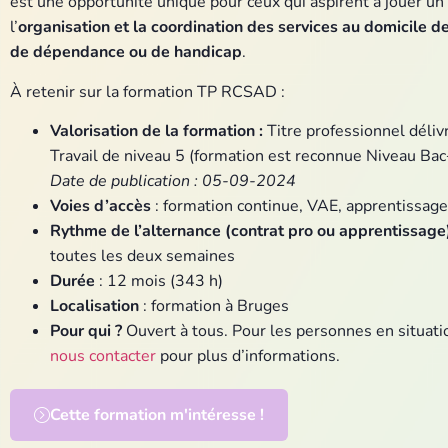
est une opportunité unique pour ceux qui aspirent à jouer un
l’
organisation et la coordination des services au domicile d
de dépendance ou de handicap
.
À retenir sur la formation TP RCSAD :
Valorisation de la formation :
Titre professionnel déliv
Travail de niveau 5 (formation est reconnue Niveau Bac+
Date de publication : 05-09-2024
Voies d’accès
: formation continue, VAE, apprentissage
Rythme de l’alternance (contrat pro ou apprentissage
toutes les deux semaines
Durée
: 12 mois (343 h)
Localisation
: formation à Bruges
Pour qui ?
Ouvert à tous. Pour les personnes en situati
nous contacter
pour plus d’informations.
Cette formation m'intéresse !